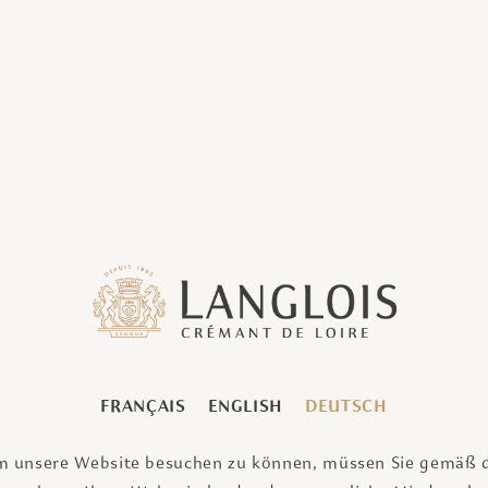
ch die gelungene Verbindung von historischem Charme und
k auf die Weinberge und die Loire, die sich zu seinen
gfalt ausgewählt, um sowohl die Umwelt als auch den
en Schlafzimmern bietet das Haus Platz für bis zu vier
essliche weintouristische Auszeit – zu zweit, mit der
en zu dieser
ienunterkunft
 SAUMUR
FRANÇAIS
ENGLISH
DEUTSCH
 unsere Website besuchen zu können, müssen Sie gemäß 
 Schlüsselkasten