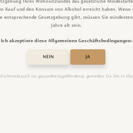
tzgebung Ihres Wohnsitzlandes das gesetzliche Mindestalte
en Kauf und den Konsum von Alkohol erreicht haben. Wenn 
ne entsprechende Gesetzgebung gibt, müssen Sie mindesten
Jahre alt sein.
 zu dieser
Ich akzeptiere diese Allgemeinen Geschäftsbedingungen:
erkunft in Saumur
NEIN
JA
rienunterkunft im Anjou
oholmissbrauch ist gesundheitsgefährdend, genießen Sie ihn in Ma
enthalt?
e?
t in Saumur?